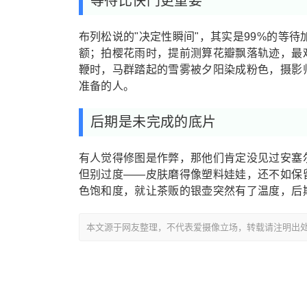
等待比快门更重要
布列松说的"决定性瞬间"，其实是99%的等
额；拍樱花雨时，提前测算花瓣飘落轨迹，最
鞭时，马群踏起的雪雾被夕阳染成粉色，摄影
准备的人。
后期是未完成的底片
有人觉得修图是作弊，那他们肯定没见过安塞
但别过度——皮肤磨得像塑料娃娃，还不如保
色饱和度，就让茶贩的银壶突然有了温度，后
本文源于网友整理，不代表爱摄像立场，转载请注明出