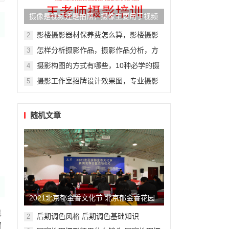
摄像是视频还是拍照，摄像主要用于视频
还是拍照？
影楼摄影器材保养费怎么算，影楼摄影
2
器材保养费用计算指南
怎样分析摄影作品，摄影作品分析，方
3
法与技巧全解析
摄影构图的方式有哪些，10种必学的摄
4
影构图技巧，让你的照片瞬间提升档次
摄影工作室招牌设计效果图，专业摄影
5
工作室招牌设计效果图展示
随机文章
2021北京郁金香文化节 北京郁金香花园
展销会
暴
后期调色风格 后期调色基础知识
2
窗