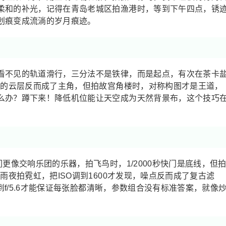
柔和的补光，记得在青岛老城区拍渔港时，等到下午四点，锈
划痕变成流淌的岁月痕迹。
看不见的轨道滑行，三分法不是铁律，而是起点，有次在茶卡
空的云层反而成了主角，但拍故宫角楼时，对称构图才是王道，
么办？蹲下来！降低机位能让天空成为天然背景布，这个技巧
更像交响乐团的乐器，拍飞鸟时，1/2000秒快门是底线，但
雨夜拍霓虹，把ISO调到1600才发现，噪点反而成了复古滤
收到f/5.6才能保证每张脸都清晰，参数组合没有标准答案，就像