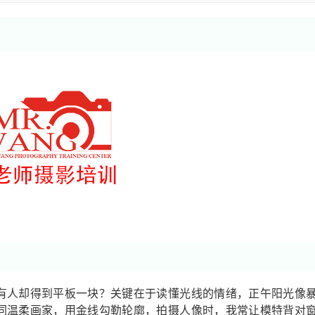
有人却得到平板一块？关键在于读懂光线的情绪，正午阳光像
同温柔画家，用金线勾勒轮廓，拍摄人像时，我常让模特背对