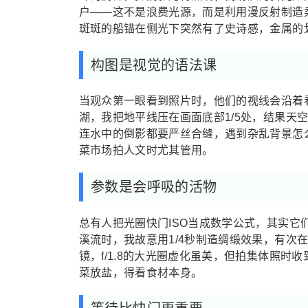
户——这不是浪费光源，而是利用漫反射制造
斑斑的船锚在侧光下突然有了史诗感，金属的
构图是视觉的语法课
当观众第一眼看到照片时，他们的视线会沿着
湖，我把地平线压在画面底部1/5处，结果天
连水中的倒影都要严丝合缝，遇到杂乱背景怎
菜市场拍人文时尤其管用。
参数是会呼吸的活物
总有人把光圈快门ISO当成数学公式，其实它们
溪流时，我故意用1/4秒制造绸缎效果，有次在
镜，f/1.8的大光圈虚化虽美，但拍集体照时
菜放盐，得看食材本身。