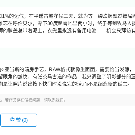
待加1%的运气，在平遥古城守候三天，就为等一缕炊烟飘过镖局
难忘在呼伦贝尔，零下30度趴雪地里两小时，终于等到牧马人
师的膝盖总带着泥土，衣兜里永远有备用电池——机会只拜访
尔·亚当斯的暗房手艺，RAW格式就像生面团，需要恰当发酵，
留眼角的皱纹，有张茶马古道的作品，我只调整了阴影部分的
期是让照片说出按下快门时没说完的话,而不是编造新的谎言。
处。若作品存在侵权问题，请联系我们。
赞 (
0
)