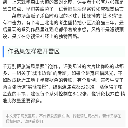
别一上来就学森山大道的高对比度，评委看十张有八张都是
黑白噪点，早审美疲劳了，试着把生活观察转化成视觉语言
——菜市场鱼贩子杀鱼时溅起的水珠，比硬拗的"艺术感"更
有冲击力，有个考上北电的考生坚持拍小区流浪猫三年，最
后呈现的系列作品里连猫毛都带着故事感，风格不是滤镜预
设，是长在你视觉神经上的独特回路。
作品集怎样避开雷区
千万别把旅游风景照当创作，评委见过的大片比你吃的盐都
多，一组关于"城市边缘"的专题，如果全是宽画幅风光，不
如改成拆迁工地里半截褪色的春联，有个反例：某考生交了
两百张所谓"实验摄影"，结果连焦点都没对准，活像得了帕
金森的手笔，建议每个系列控制在8-12张，像针灸找穴位,精
准比数量重要得多。
本文源于网友整理，不代表爱摄像立场，转载请注明出处。若作品存在
侵权问题，请联系我们。