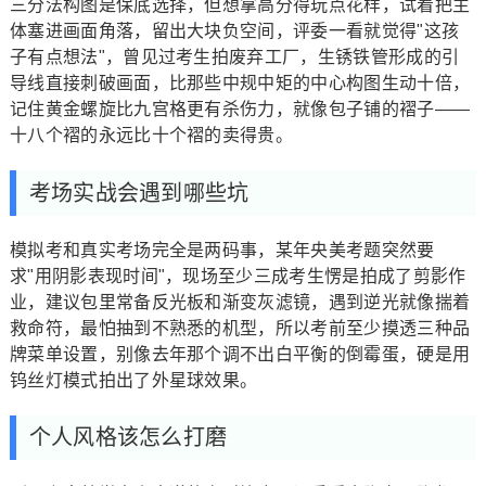
三分法构图是保底选择，但想拿高分得玩点花样，试着把主
体塞进画面角落，留出大块负空间，评委一看就觉得"这孩
子有点想法"，曾见过考生拍废弃工厂，生锈铁管形成的引
导线直接刺破画面，比那些中规中矩的中心构图生动十倍，
记住黄金螺旋比九宫格更有杀伤力，就像包子铺的褶子——
十八个褶的永远比十个褶的卖得贵。
考场实战会遇到哪些坑
模拟考和真实考场完全是两码事，某年央美考题突然要
求"用阴影表现时间"，现场至少三成考生愣是拍成了剪影作
业，建议包里常备反光板和渐变灰滤镜，遇到逆光就像揣着
救命符，最怕抽到不熟悉的机型，所以考前至少摸透三种品
牌菜单设置，别像去年那个调不出白平衡的倒霉蛋，硬是用
钨丝灯模式拍出了外星球效果。
个人风格该怎么打磨