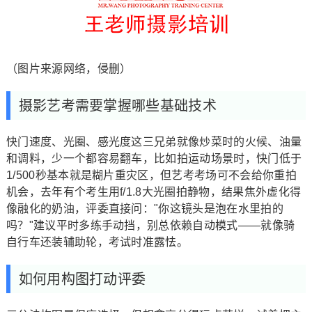
（图片来源网络，侵删）
摄影艺考需要掌握哪些基础技术
快门速度、光圈、感光度这三兄弟就像炒菜时的火候、油量
和调料，少一个都容易翻车，比如拍运动场景时，快门低于
1/500秒基本就是糊片重灾区，但艺考考场可不会给你重拍
机会，去年有个考生用f/1.8大光圈拍静物，结果焦外虚化得
像融化的奶油，评委直接问："你这镜头是泡在水里拍的
吗？"建议平时多练手动挡，别总依赖自动模式——就像骑
自行车还装辅助轮，考试时准露怯。
如何用构图打动评委