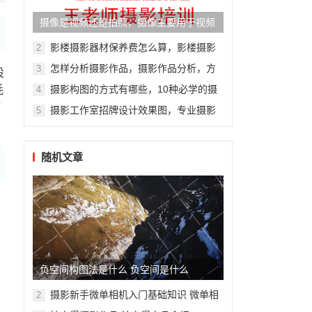
摄像是视频还是拍照，摄像主要用于视频
还是拍照？
影楼摄影器材保养费怎么算，影楼摄影
2
器材保养费用计算指南
怎样分析摄影作品，摄影作品分析，方
3
设
法与技巧全解析
耗
摄影构图的方式有哪些，10种必学的摄
4
影构图技巧，让你的照片瞬间提升档次
核
摄影工作室招牌设计效果图，专业摄影
5
工作室招牌设计效果图展示
随机文章
负空间构图法是什么 负空间是什么
摄影新手微单相机入门基础知识 微单相
2
机摄影从入门到精通