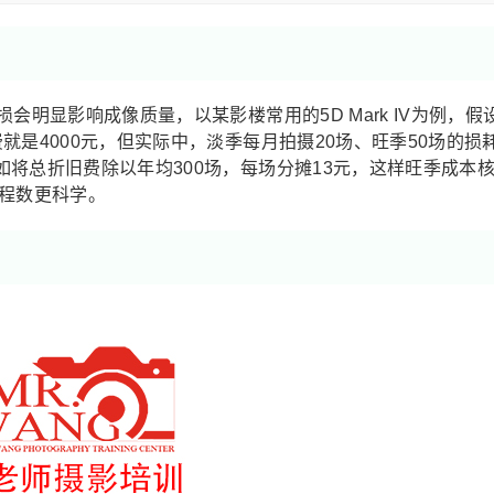
会明显影响成像质量，以某影楼常用的5D Mark IV为例，假
是4000元，但实际中，淡季每月拍摄20场、旺季50场的损
将总折旧费除以年均300场，每场分摊13元，这样旺季成本
里程数更科学。