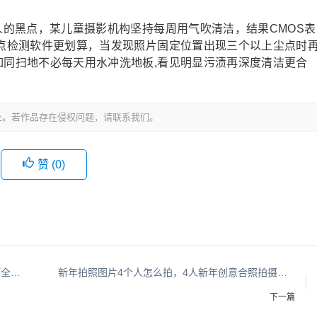
恼人的黑点，某儿童摄影机构坚持每周用气吹清洁，结果CMOS表
尘点检测软件更划算，当发现照片固定位置出现三个以上尘点时
如同扫地不必每天用水冲洗地板,看见明显污渍再深度清洁更合
处。若作品存在侵权问题，请联系我们。
赞 (
0
)
怎样分析摄影作品，摄影作品分析，方法与技巧全解析
新年拍照图片4个人怎么拍，4人新年创意合照拍摄指南
下一篇