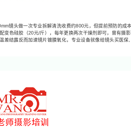
0mm镜头做一次专业拆解清洗收费约800元，但提前预防的成
）搭配变色硅胶（20元/斤），每年更换两次干燥剂即可，曾有摄影
果温差结露反而加速镜片镀膜氧化，专业设备就像给镜头买医保,