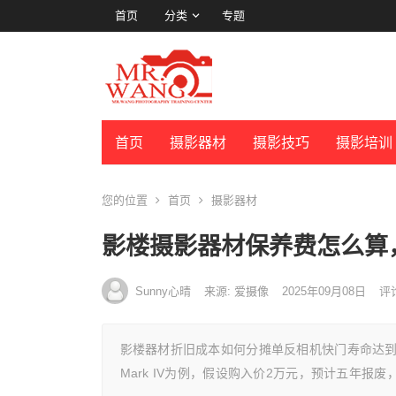
首页
分类
专题
首页
摄影器材
摄影技巧
摄影培训
您的位置
首页
摄影器材
影楼摄影器材保养费怎么算
Sunny心晴
来源: 爱摄像
2025年09月08日
评论
影楼器材折旧成本如何分摊单反相机快门寿命达到
Mark IV为例，假设购入价2万元，预计五年报废