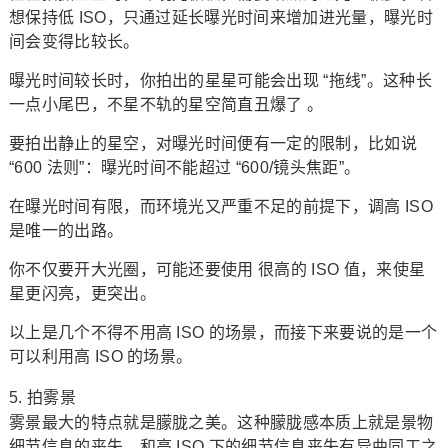
想保持低 ISO，只通过延长曝光时间来增加进光量，曝光时
间会变得比较长。
曝光时间较长时，你拍出的星星可能会出现 “拖线”。这种长
一点小尾巴，不星不轨的星空简直丑爆了 。
要拍出静止的星空，对曝光时间便有一定的限制，比如说
“600 法则”：曝光时间不能超过 “600/镜头焦距”。
在曝光时间有限，而环境光又严重不足的前提下，调高 ISO
是唯一的出路。
你不仅要开大光圈，可能还要使用 很高的 ISO 值，来使星
星更闪亮，更突出。
以上是几个不得不用高 ISO 的场景，而接下来要说的是一个
可以利用高 ISO 的场景。
5. 拍雾景
雾景最大的特点就是朦胧之美。这种朦胧感本质上就是景物
细节信息的丧失，和高 ISO 下的细节信息丧失有异曲同工之