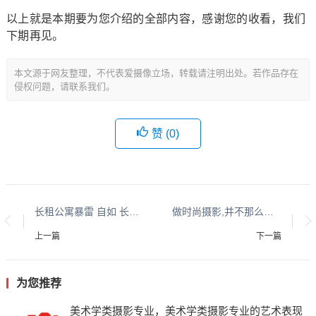
以上就是本期要为您介绍的全部内容，感谢您的收看，我们
下期再见。
本文源于网友整理，不代表爱摄像立场，转载请注明出处。若作品存在
侵权问题，请联系我们。
赞 (
0
)
长租公寓暴雷 自如 长租公寓行业老大也挺不住了-自如频陷“违约门”
做时尚摄影,并不那么容易赚钱 时尚摄影学什么
上一篇
下一篇
为您推荐
美术学类摄影专业，美术学类摄影专业的艺术表现