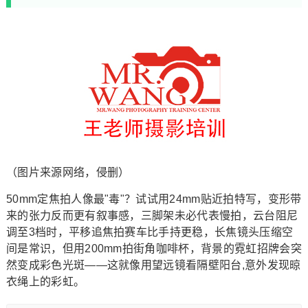
（图片来源网络，侵删）
50mm定焦拍人像最"毒"？试试用24mm贴近拍特写，变形带
来的张力反而更有叙事感，三脚架未必代表慢拍，云台阻尼
调至3档时，平移追焦拍赛车比手持更稳，长焦镜头压缩空
间是常识，但用200mm拍街角咖啡杯，背景的霓虹招牌会突
然变成彩色光斑——这就像用望远镜看隔壁阳台,意外发现晾
衣绳上的彩虹。