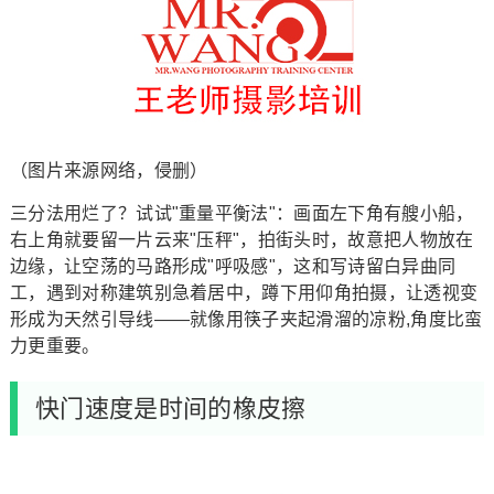
（图片来源网络，侵删）
三分法用烂了？试试"重量平衡法"：画面左下角有艘小船，
右上角就要留一片云来"压秤"，拍街头时，故意把人物放在
边缘，让空荡的马路形成"呼吸感"，这和写诗留白异曲同
工，遇到对称建筑别急着居中，蹲下用仰角拍摄，让透视变
形成为天然引导线——就像用筷子夹起滑溜的凉粉,角度比蛮
力更重要。
快门速度是时间的橡皮擦