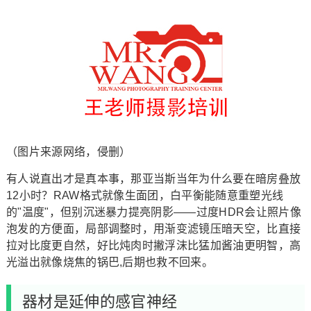
（图片来源网络，侵删）
有人说直出才是真本事，那亚当斯当年为什么要在暗房叠放
12小时？RAW格式就像生面团，白平衡能随意重塑光线
的"温度"，但别沉迷暴力提亮阴影——过度HDR会让照片像
泡发的方便面，局部调整时，用渐变滤镜压暗天空，比直接
拉对比度更自然，好比炖肉时撇浮沫比猛加酱油更明智，高
光溢出就像烧焦的锅巴,后期也救不回来。
器材是延伸的感官神经