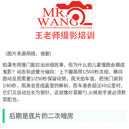
（图片来源网络，侵删）
拍瀑布用慢门能拉出丝绢效果，但为什么拍儿童慢跑会糊成
鬼影？动态轨迹要分轴向：上下蹦跳用1/500秒冻结，横向
跑动反而需要1/250秒保留动势，雨天拍车窗，把快门调到
1/60秒，雨滴会变成晶莹的蝌蚪，而车速表超过40公里时，
它们又自动拉长为银针，这就像炒菜颠勺,火候和手速必须默
契配合。
后期是底片的二次暗房