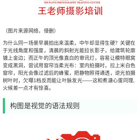
（图片来源网络，侵删）
为什么同一场景早晨拍出来温柔，中午却显得生硬？关键在
于光线角度和强度，清晨的斜射光能拉长影子，给建筑轮廓
镀上金边；而正午的顶光像直白的审讯灯，容易让模特眼窝
变成黑洞，尝试用窗帘当柔光布：室内拍摄时，拉上米白色
窗帘，阳光会像过滤后的蜂蜜，把静物照得通透，逆光拍摄
树叶时，欠曝1档反而能让叶脉发光——这和煮溏心蛋同理,
火候差一点才有惊喜。
构图是视觉的语法规则