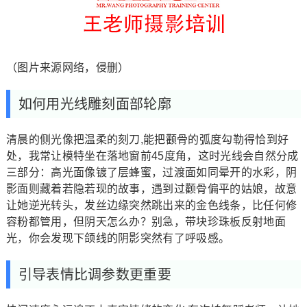
（图片来源网络，侵删）
如何用光线雕刻面部轮廓
清晨的侧光像把温柔的刻刀,能把颧骨的弧度勾勒得恰到好
处，我常让模特坐在落地窗前45度角，这时光线会自然分成
三部分：高光面像镀了层蜂蜜，过渡面如同晕开的水彩，阴
影面则藏着若隐若现的故事，遇到过颧骨偏平的姑娘，故意
让她逆光转头，发丝边缘突然跳出来的金色线条，比任何修
容粉都管用，但阴天怎么办？别急，带块珍珠板反射地面
光，你会发现下颌线的阴影突然有了呼吸感。
引导表情比调参数更重要