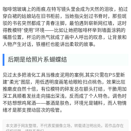
咖啡馆玻璃上的雨痕,在特写镜头里会成为天然的泪妆，拍过
穿白裙的姑娘站在旧书柜前，当她指尖划过书脊时，那些斑
驳的书名突然都成了青春注脚，最怕遇到崭新网红墙，这时
得教模特"使用"环境——比如让她把咖啡杯举到墙面涂鸦的
嘴唇位置，杯沿的热气就成了画中人呼出的叹息，让背景和
人物产生对话，铁栅栏也能讲出柔软的故事。
后期是给照片系蝴蝶结
见过太多把液化工具当橡皮泥用的案例,其实只需在PS里新
建"柔光"图层，用低透明度画笔给眼睑扫点桃色，效果比狂
推磨皮自然十倍，有位模特的碎发总在额头打结，干脆用加
深工具顺着发丝走向描出深浅，反而成了个人特色，调色时
不妨想想鸡尾酒——基酒是肤色，环境光是辅料，而人物情
绪才是那支搅动层次的吸管。
本文源于网友整理，不代表爱摄像立场，转载请注明出处。若作品存在