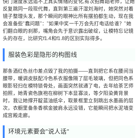
快门速度永远追不上真实情绪的变化,有次拍舞蹈老师，让她
反复跳同一段现代舞，直到第三遍汗湿刘海时，她突然对着
镜子整理头发，那个瞬间的眼神比所有摆拍都生动，现在我
会准备些"蠢问题"："如果中奖一千万会先打电话给谁？"她
们翻白眼的刹那，嘴角会先于意识露出破绽，让模特忘记镜
头的存在，比研究f1.4和f1.8的区别实际得多。
服装色彩是隐形的构图线
那条酒红色丝巾差点毁了我的拍摄——直到把它系在腰间当
腰带，暖调皮肤配冷色系衣服像隔了层毛玻璃，但把同色系
眼影轻扫在模特锁骨处，画面突然就通了电，去年给茶艺师
拍照，她青瓷色旗袍在柳树下本显寡淡，等夕阳染黄背景
时，我让她撑开靛蓝油纸伞，取景框里立刻跳出水墨画的层
次，衣橱里备条香槟金披肩永远没错，它能瞬间把水泥墙变
成宫殿走廊。
环境元素要会"说人话"