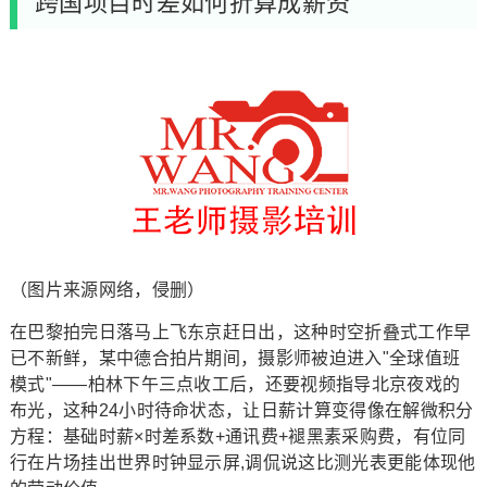
跨国项目时差如何折算成薪资
（图片来源网络，侵删）
在巴黎拍完日落马上飞东京赶日出，这种时空折叠式工作早
已不新鲜，某中德合拍片期间，摄影师被迫进入"全球值班
模式"——柏林下午三点收工后，还要视频指导北京夜戏的
布光，这种24小时待命状态，让日薪计算变得像在解微积分
方程：基础时薪×时差系数+通讯费+褪黑素采购费，有位同
行在片场挂出世界时钟显示屏,调侃说这比测光表更能体现他