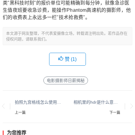
类"黑科技时刻"的报价单位可能精确到每分钟，就像急诊医
生值夜班要收急诊费，能操作Phantom高速机的摄影师，他
们的收费表上永远多一栏"技术抢救费"。
本文源于网友整理，不代表爱摄像立场，转载请注明出处。若作品存在
侵权问题，请联系我们。
赞 (
1
)
电影摄影师日薪揭秘
拍照九宫格线怎么使用，拍照九宫格线的使用方法与技巧
相机里的hdr是什么意思，相机HDR功能详解，高动态范围摄影的原理与使用技巧
上一篇
下一篇
为您推荐