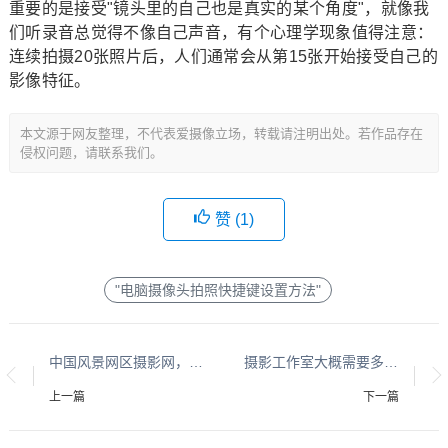
重要的是接受"镜头里的自己也是真实的某个角度"，就像我
们听录音总觉得不像自己声音，有个心理学现象值得注意：
连续拍摄20张照片后，人们通常会从第15张开始接受自己的
影像特征。
本文源于网友整理，不代表爱摄像立场，转载请注明出处。若作品存在
侵权问题，请联系我们。
赞 (
1
)
"电脑摄像头拍照快捷键设置方法"
中国风景网区摄影网，中国风景网区摄影网，捕捉自然与人文的视觉盛宴
摄影工作室大概需要多少投资，开一家摄影工作室需要多少投资？
上一篇
下一篇