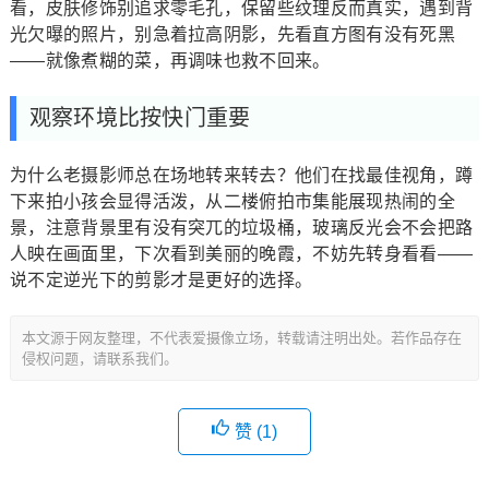
看，皮肤修饰别追求零毛孔，保留些纹理反而真实，遇到背
光欠曝的照片，别急着拉高阴影，先看直方图有没有死黑
——就像煮糊的菜，再调味也救不回来。
观察环境比按快门重要
为什么老摄影师总在场地转来转去？他们在找最佳视角，蹲
下来拍小孩会显得活泼，从二楼俯拍市集能展现热闹的全
景，注意背景里有没有突兀的垃圾桶，玻璃反光会不会把路
人映在画面里，下次看到美丽的晚霞，不妨先转身看看——
说不定逆光下的剪影才是更好的选择。
本文源于网友整理，不代表爱摄像立场，转载请注明出处。若作品存在
侵权问题，请联系我们。
赞 (
1
)