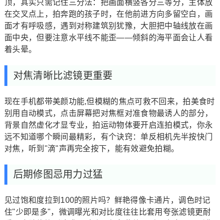
顶，其实只需记住三分法：把画面横竖各分三等分，主体放
在交叉点上，拍奔跑的孩子时，在他前进方向多留空白，画
面才有呼吸感，遇到对称建筑别犹豫，大胆把中轴线放在画
面中央，但要注意水平线不能歪——倾斜的海平面会让人看
着头晕。
对焦清晰比滤镜更重要
现在手机都带美颜功能,但模糊的焦点可救不回来，拍美食时
别用自动模式，点击屏幕把对焦框对准食物最诱人的部分，
背景自然虚化才显专业，拍运动物体要开启连拍模式，你永
远不知道哪个瞬间最精彩，有个诀窍：单反相机先半按快门
对焦，听到"滴"声再完全按下，能有效避免拍糊。
后期修图忌用力过猛
见过饱和度拉到100的照片吗？鲜艳得像卡通片，调色时记
住"少即是多"，微调曝光和对比度往往比套用夸张滤镜更耐